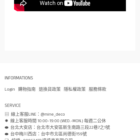
INFORMATIONS
Login
購物指南
退換貨政策
隱私權政策
服務條款
SERVICE
▤  線上客服LINE：@mine_deco
✸  線上客服時間 10:00-19:00 (WED.-MON.) 每週二公休
⬬  台北大安店：台北市大安區新生南路三段22巷7之1號
⬬  台中梅川西店：台中市北區尚德街159號