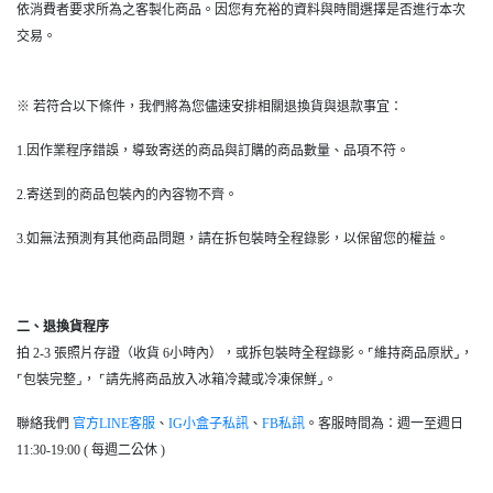
依消費者要求所為之客製化商品。因您有充裕的資料與時間選擇是否進行本次
交易。
※ 若符合以下條件，我們將為您儘速安排相關退換貨與退款事宜：
1.因作業程序錯誤，導致寄送的商品與訂購的商品數量、品項不符。
2.寄送到的商品包裝內的內容物不齊。
3.如無法預測有其他商品問題，請在拆包裝時全程錄影，以保留您的權益。
二、退換貨程序
拍 2-3 張照片存證（收貨 6小時內），或拆包裝時全程錄影。⌜維持商品原狀⌟，
⌜包裝完整⌟， ⌜請先將商品放入冰箱冷藏或冷凍保鮮⌟。
聯絡我們
官方LINE客服
、
IG小盒子私訊
、
FB私訊
。客服時間為：週一至週日
11:30-19:00 ( 每週二公休 )