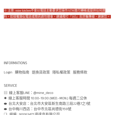
※ 注意: mine kitchen不會以電話主動要求您操作ATM進行轉帳或提供任何資
料，如接獲類似電話或簡訊請勿理會，建議撥打『165』反詐騙專線，謝謝您。
INFORMATIONS
Login
購物指南
退換貨政策
隱私權政策
服務條款
SERVICE
▤  線上客服LINE：@mine_deco
✸  線上客服時間 10:00-19:00 (WED.-MON.) 每週二公休
⬬  台北大安店：台北市大安區新生南路三段22巷7之1號
⬬  台中梅川西店：台中市北區尚德街159號
❑   統編 : 90063477 達達克有限公司