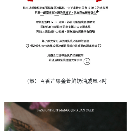
（葷）百香芒果金萱鮮奶油戚風 4吋