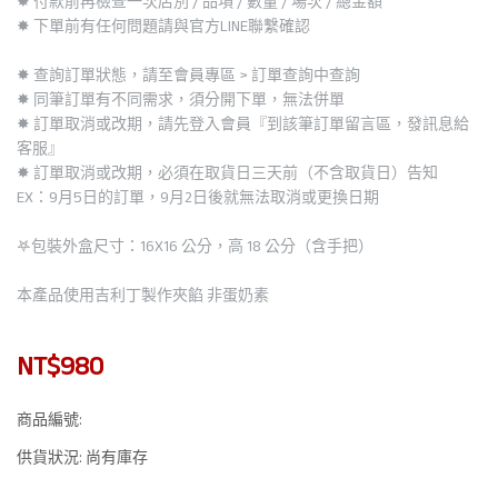
✸ 付款前再檢查一次店別 / 品項 / 數量 / 場次 / 總金額
✸ 下單前有任何問題請與官方LINE聯繫確認
✸ 查詢訂單狀態，請至會員專區 > 訂單查詢中查詢
✸ 同筆訂單有不同需求，須分開下單，無法併單
✸ 訂單取消或改期，請先登入會員『到該筆訂單留言區，發訊息給
客服』
✸ 訂單取消或改期，必須在取貨日三天前（不含取貨日）告知
EX：9月5日的訂單，9月2日後就無法取消或更換日期
𖤐包裝外盒尺寸：16X16 公分，高 18 公分（含手把）
本產品使用吉利丁製作夾餡 非蛋奶素
NT$980
商品編號:
供貨狀況:
尚有庫存