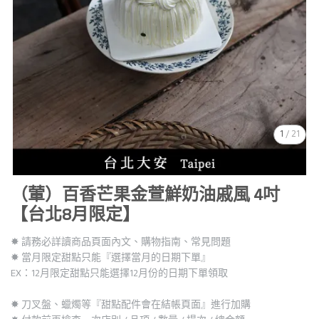
1
/
21
（葷）百香芒果金萱鮮奶油戚風 4吋
【台北8月限定】
✸ 請務必詳讀商品頁面內文、購物指南、常見問題
✸ 當月限定甜點只能『選擇當月的日期下單』
EX：12月限定甜點只能選擇12月份的日期下單領取
✸ 刀叉盤、蠟燭等『甜點配件會在結帳頁面』進行加購