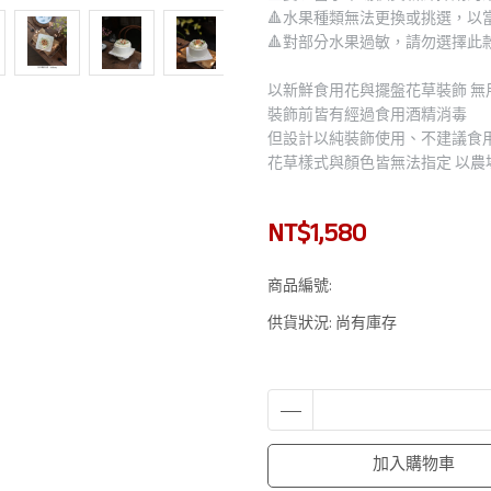
🔺水果種類無法更換或挑選，以當
🔺對部分水果過敏，請勿選擇此款 
以新鮮食用花與擺盤花草裝飾 
裝飾前皆有經過食用酒精消毒
但設計以純裝飾使用、不建議食
花草樣式與顏色皆無法指定 以農
NT$1,580
商品編號:
供貨狀況:
尚有庫存
加入購物車