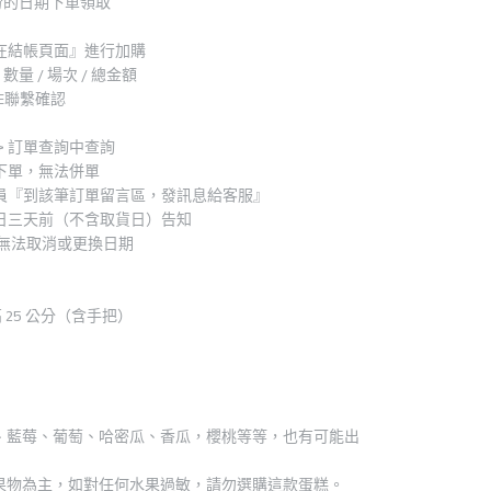
月份的日期下單領取
在結帳頁面』進行加購
數量 / 場次 / 總金額
E聯繫確認
> 訂單查詢中查詢
下單，無法併單
會員『到該筆訂單留言區，發訊息給客服』
日三天前（不含取貨日）告知
就無法取消或更換日期
高 25 公分（含手把）
款
、藍莓、葡萄、哈密瓜、香瓜，櫻桃等等，也有可能出
果物為主，如對任何水果過敏，請勿選購這款蛋糕。