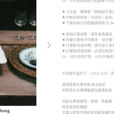
EX：12月限定甜點只能選擇12
✸ 刀叉盤、蠟燭等『甜點配件會
✸ 付款前再檢查一次店別 / 品項 / 
✸ 下單前有任何問題請與官方LIN
✸ 查詢訂單狀態，請至會員專區 
✸ 同筆訂單有不同需求，須分開
✸ 訂單取消或改期，請先登入
✸ 訂單取消或改期，必須在取貨
EX：9月5日的訂單，9月2日後
𖤐包裝外盒尺寸：22X22 公分，
使用當季水果夾餡 無法指定
如對部分水果過敏請勿選擇此
夾餡水果會使用：柑橘、奇異果
現未提到的種類
主要以當季市場供貨新鮮採購的