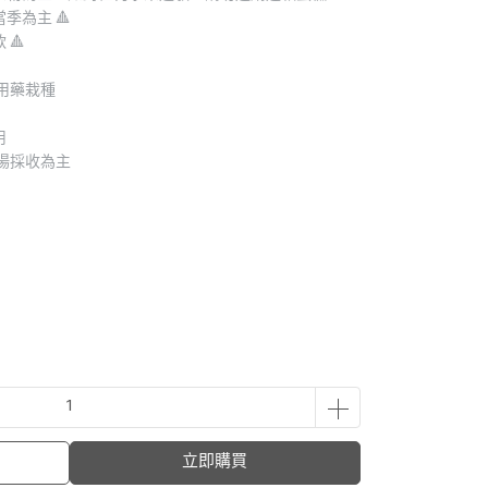
季為主 🔺
🔺
無用藥栽種
用
場採收為主
立即購買