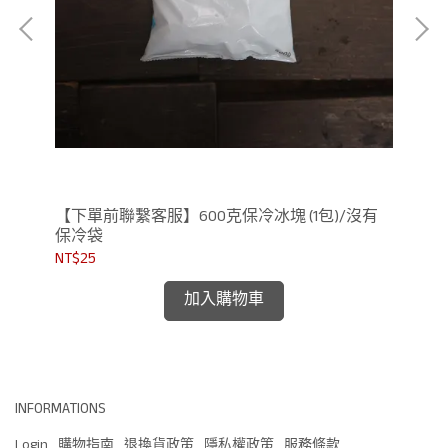
【下單前聯繫客服】600克保冷冰塊 (1包)/沒有
【
保冷袋
NT$25
NT$
加入購物車
INFORMATIONS
Login
購物指南
退換貨政策
隱私權政策
服務條款